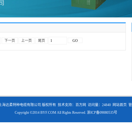
下一页
上一页
尾页
6 上海达柔特种电缆有限公司 版权所有 技术支持：
百方网
访问量：24840
网站首页
管
Copyright ©2014
BYF.COM
All Rights Reserved. 浙ICP备09080535号