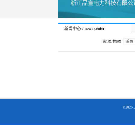
新闻中心 / news center
第
1
页/共
0
页
首页
©202