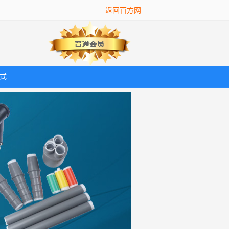
返回百方网
式