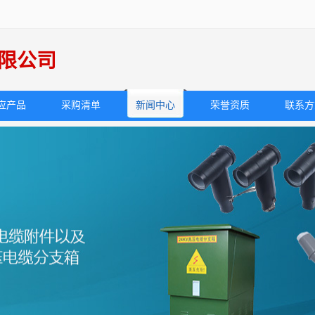
限公司
应产品
采购清单
新闻中心
荣誉资质
联系方